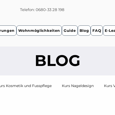
Telefon: 0680-33 28 198
rungen
Wohnmöglichkeiten
Guide
Blog
FAQ
E-Le
BLOG
urs Kosmetik und Fusspflege
Kurs Nageldesign
Kurs V
 und Fusspflege
Fernstudium Kosmetik und Visagistik