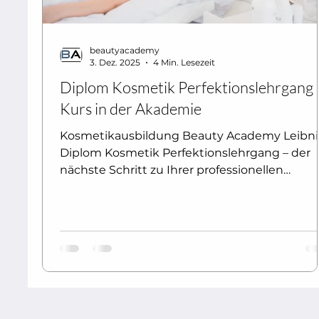
beautyacademy
3. Dez. 2025
4 Min. Lesezeit
Diplom Kosmetik Perfektionslehrgang 
Kurs in der Akademie
Kosmetikausbildung Beauty Academy Leibni
Diplom Kosmetik Perfektionslehrgang – der
nächste Schritt zu Ihrer professionellen
Kosmetik-Karriere:Sie haben bereits einen
Kosmetik Basislehrgang absolviert und
möchten Ihr Wissen vertiefen, Ihre praktisch
Fähigkeiten perfektionieren und sich optima
auf die Befähigungsprüfung vorbereiten? Un
Diplom Kosmetik Perfektionslehrgang ist
genau auf diese Ziele abgestimmt. In nur 5
Wochen mit insgesamt 220