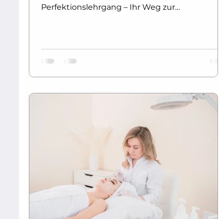
Perfektionslehrgang – Ihr Weg zur
professionellen Kosmetikerin: Der Diplom
Kosmetik Basis- und Perfektionslehrgang
bietet eine umfassende, praxisnahe Kosmeti
Ausbildung, die Sie optimal auf eine
erfolgreiche Karriere in der Schönheitspflege
vorbereitet. Im modernen dualen
Ausbildungssystem verbinden Sie intensiven
Unterricht in der Akademie mit flexibler
Heimarbeit und profitieren so von maximaler
Praxis,