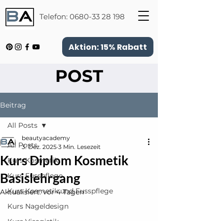
Telefon:
0680-33 28 198
Aktion: 15% Rabatt
POST
Beitrag
All Posts
beautyacademy
All Posts
3. Dez. 2025
3 Min. Lesezeit
Kurs Diplom Kosmetik
Kurs Kosmetik
Basislehrgang
Kurs Fusspflege
Kurs Kosmetik und Fusspflege
Aktualisiert:
vor 4 Tagen
Kurs Nageldesign