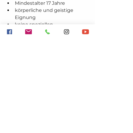
Mindestalter 17 Jahre
körperliche und geistige 
Eignung
keine speziellen 
Vorkenntnisse nötig
Der Abschluss ist ein 
Diplom im 
Bereich Kosmetik und Fußpflege
.
Gesamtpreis Fernstudium 
Diplom Kosmetik und Fußpflege 
Basislehrgang – Variante 2:
€ 2.390,– inklusive Unterlagen, 
Prüfungsgebühr und Diplom
Da es sich um ein Fernstudium 
handelt, ist der Einstieg jederzeit 
möglich. Besonders geeignet ist 
Variante 2 für Personen, die ihre 