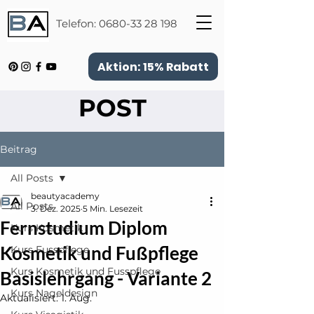
Telefon:
0680-33 28 198
Aktion: 15% Rabatt
POST
Beitrag
All Posts
beautyacademy
All Posts
3. Dez. 2025
5 Min. Lesezeit
Fernstudium Diplom
Kurs Kosmetik
Kosmetik und Fußpflege
Kurs Fusspflege
Kurs Kosmetik und Fusspflege
Basislehrgang - Variante 2
Kurs Nageldesign
Aktualisiert:
1. Aug.