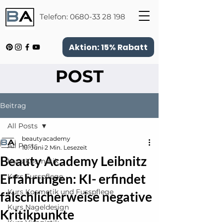
Telefon:
0680-33 28 198
Aktion: 15% Rabatt
POST
Beitrag
All Posts
beautyacademy
All Posts
10. Juni
2 Min. Lesezeit
Beauty Academy Leibnitz
Kurs Kosmetik
Erfahrungen: KI- erfindet
Kurs Fusspflege
Kurs Kosmetik und Fusspflege
fälschlicherweise negative
Kurs Nageldesign
Kritikpunkte